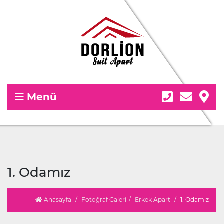
Menü
1. Odamız
Anasayfa
Fotoğraf Galeri
Erkek Apart
1. Odamız